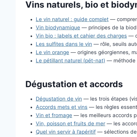
Vins naturels, bio et bio
Le vin naturel : guide complet
— comprendr
Vin biodynamique
— principes de la biod
Vin bio : labels et cahier des charges
— ce
Les sulfites dans le vin
— rôle, seuils aut
Le vin orange
— origines géorgiennes, mac
Le pétillant naturel (pét-nat)
— méthode an
Dégustation et accords
Dégustation de vin
— les trois étapes (vis
Accords mets et vins
— les règles essent
Vin et fromage
— les meilleurs accords p
Vin, poisson et fruits de mer
— les accord
Quel vin servir à l’apéritif
— sélections de