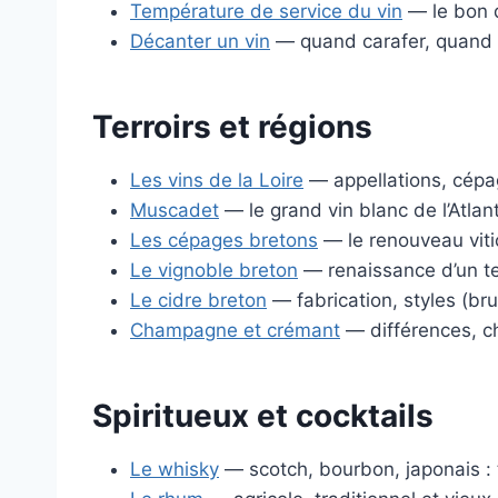
Température de service du vin
— le bon 
Décanter un vin
— quand carafer, quand 
Terroirs et régions
Les vins de la Loire
— appellations, cépag
Muscadet
— le grand vin blanc de l’Atlan
Les cépages bretons
— le renouveau vit
Le vignoble breton
— renaissance d’un te
Le cidre breton
— fabrication, styles (br
Champagne et crémant
— différences, ch
Spiritueux et cocktails
Le whisky
— scotch, bourbon, japonais : 