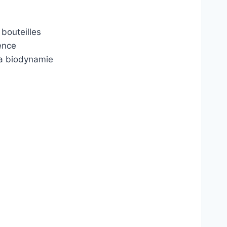
 bouteilles
ence
la biodynamie