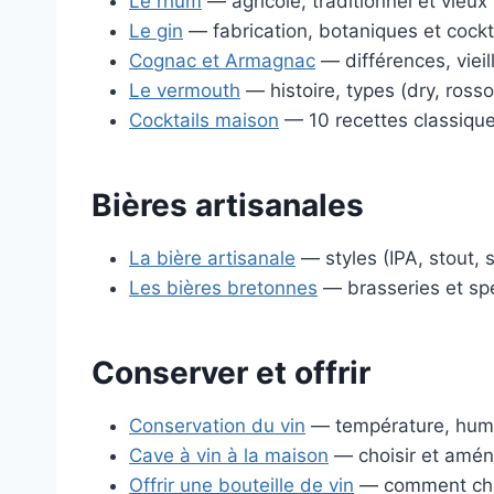
Le rhum
— agricole, traditionnel et vieu
Le gin
— fabrication, botaniques et cockt
Cognac et Armagnac
— différences, viei
Le vermouth
— histoire, types (dry, rosso,
Cocktails maison
— 10 recettes classique
Bières artisanales
La bière artisanale
— styles (IPA, stout, 
Les bières bretonnes
— brasseries et spé
Conserver et offrir
Conservation du vin
— température, humi
Cave à vin à la maison
— choisir et aména
Offrir une bouteille de vin
— comment choi