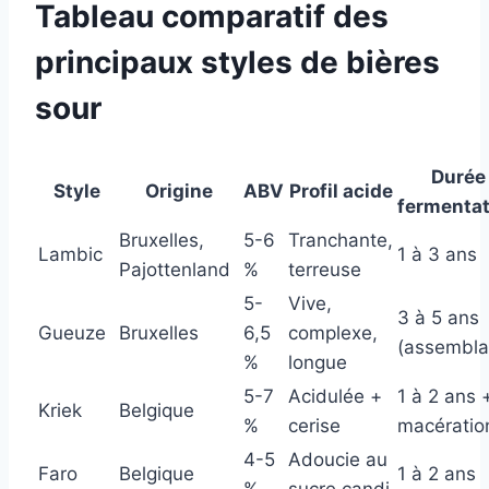
Tableau comparatif des
principaux styles de bières
sour
Durée
Style
Origine
ABV
Profil acide
fermentat
Bruxelles,
5-6
Tranchante,
Lambic
1 à 3 ans
Pajottenland
%
terreuse
5-
Vive,
3 à 5 ans
Gueuze
Bruxelles
6,5
complexe,
(assembla
%
longue
5-7
Acidulée +
1 à 2 ans 
Kriek
Belgique
%
cerise
macératio
4-5
Adoucie au
Faro
Belgique
1 à 2 ans
%
sucre candi