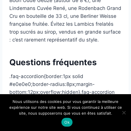
Boon Oude Geuze (autour de 8 €), une
Lindemans Cuvée René, une Rodenbach Grand
Cru en bouteille de 33 cl, une Berliner Weisse
française fruitée. Évitez les Lambics frelatés
trop sucrés au sirop, vendus en grande surface
: c’est rarement représentatif du style.
Questions fréquentes
.faq-accordion{border:1px solid
#e0e0e0;border-radius:8px;margin-
bottom:12px;overflow:hidden}.faq-accordion
summary{padding:16px
Nous utilisons des cookies pour vous garantir la meilleure
20px;cursor:pointer;font-weight:700;font-
expérience sur notre site web. Si vous continuez à utiliser ce
site, nous supposerons que vous en êtes satisfait.
size:1.05em;list-style:none;display:flex;align-
Ok
items:center;gap:10px}.faq-accordion