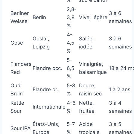
2,8-
Berliner
3 à 6
Berlin
3,8
Vive, légère
Weisse
semaines
%
4-
Goslar,
Salée,
3 à 6
Gose
4,5
Leipzig
iodée
semaines
%
5-
Flanders
Vinaigrée,
Flandre occ.
6,5
18 à 24 m
Red
balsamique
%
Oud
5-8
Douce,
Flandre or.
1 à 2 ans
Bruin
%
raisin sec
Kettle
4-6
Nette,
3 à 4
Internationale
Sour
%
fruitée
semaines
États-Unis,
5-7
Acide
3 à 5
Sour IPA
Europe
%
tropicale
semaines